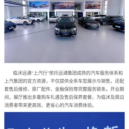
临沭远通“上汽行”依托远通集团成熟的汽车服务体系和
上汽集团的官方资源，不仅提供全系车型展示与销售，还配
套售后维修、原厂配件、金融保险等完整服务链条。开业期
间，展厅推出多重购车礼遇及售后保养套餐，为临沭及周边
消费者带来更高效、更省心的汽车消费体验。