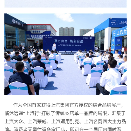
作为全国首家获得上汽集团官方授权的综合品牌展厅，
临沭远通“上汽行”打破了传统4S店单一品牌的局限，汇集了
上汽大众、上汽荣威、上汽通用别克、上汽名爵四大主力品
牌。消费者无需往返多家门店，即可在一个展厅内同时看