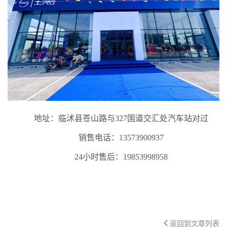
地址：临沭县苍山路与327国道交汇处汽车站对过
销售电话：13573900937
24小时售后：19853998958
返回到文章列表