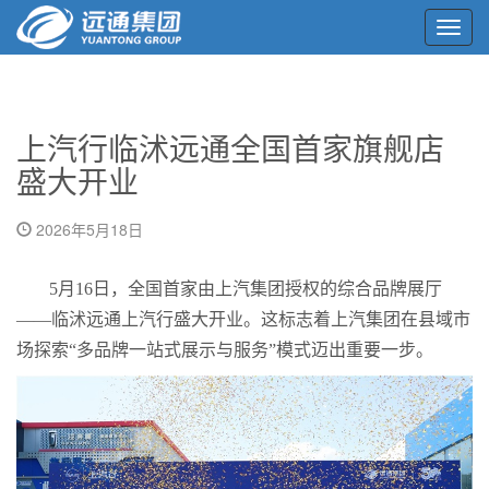
Toggl
navig
上汽行临沭远通全国首家旗舰店
盛大开业
2026年5月18日
5月16日，全国首家由上汽集团授权的综合品牌展厅
——临沭远通上汽行盛大开业。这标志着上汽集团在县域市
场探索“多品牌一站式展示与服务”模式迈出重要一步。