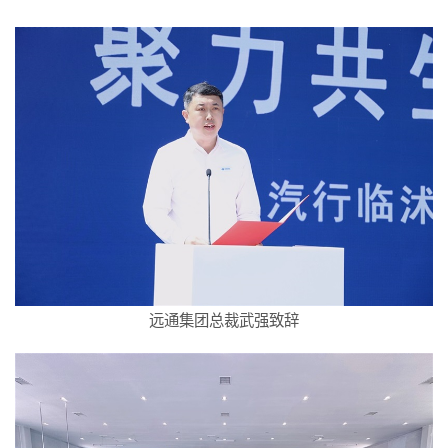
远通集团总裁武强致辞