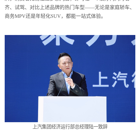
齐、试驾、对比上述品牌的热门车型——无论是家庭轿车、
商务MPV还是年轻化SUV，都能一站式体验。
上汽集团经济运行部总经理陆一致辞