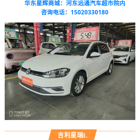
华东星辉商城：河东远通汽车超市院内
咨询电话：15020330180
吉利星瑞L