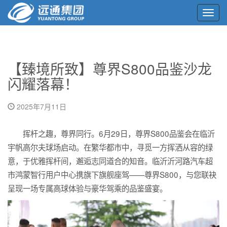
Toggl
navig
【臻境所致】尊界S800品鉴沙龙
闪耀落幕！
2025年7月11日
挥杆之趣，尊界同行。6月29日，尊界S800品鉴会在临沂
宇帆高尔夫球场启动。在繁华都市中，寻觅一方挥洒从容的绿
意，于优雅挥杆间，邂逅志同道合的知音。临沂沂河路汽车超
市鸿蒙智行用户中心携旗下旗舰座驾——尊界S800，与您联袂
呈现一场专属高球体验与豪华驾乘的品鉴盛宴。