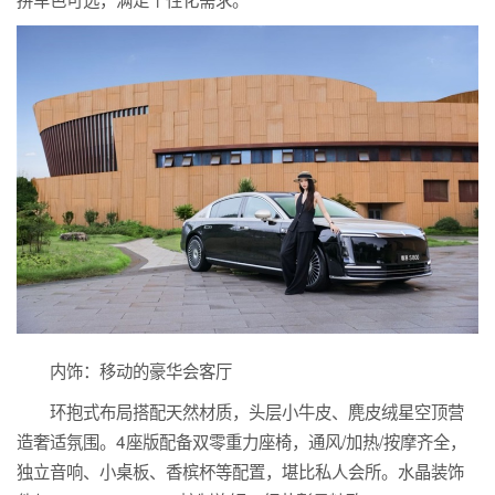
内饰：移动的豪华会客厅
环抱式布局搭配天然材质，头层小牛皮、麂皮绒星空顶营
造奢适氛围。4座版配备双零重力座椅，通风/加热/按摩齐全，
独立音响、小桌板、香槟杯等配置，堪比私人会所。水晶装饰