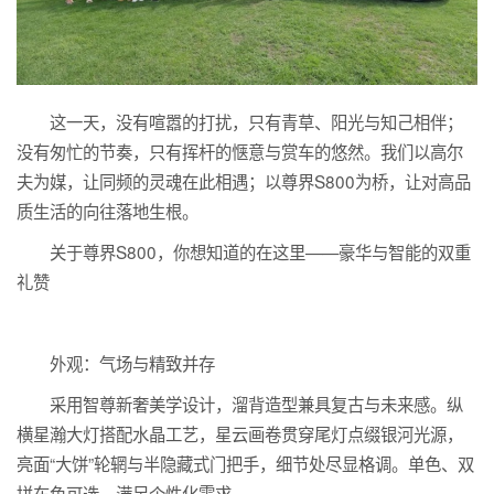
这一天，没有喧嚣的打扰，只有青草、阳光与知己相伴；
没有匆忙的节奏，只有挥杆的惬意与赏车的悠然。我们以高尔
夫为媒，让同频的灵魂在此相遇；以尊界S800为桥，让对高品
质生活的向往落地生根。
关于尊界S800，你想知道的在这里——豪华与智能的双重
礼赞
外观：气场与精致并存
采用智尊新奢美学设计，溜背造型兼具复古与未来感。纵
横星瀚大灯搭配水晶工艺，星云画卷贯穿尾灯点缀银河光源，
亮面“大饼”轮辋与半隐藏式门把手，细节处尽显格调。单色、双
拼车色可选，满足个性化需求。