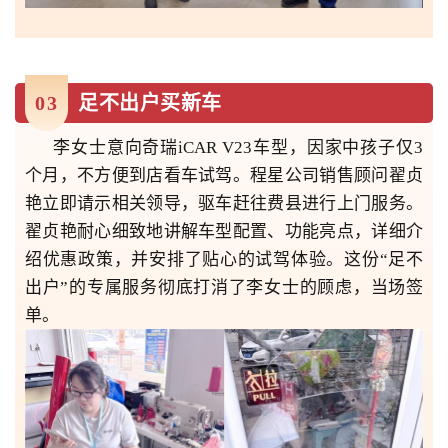
0
3
足不出户买新车
李女士意向奇瑞iCAR V23车型，因家中孩子仅3
个月，不方便到店看车试驾。程星公司销售顾问翟贞
艳立即请示相关领导，驱车赶往费县进行上门服务。
翟贞艳耐心细致地讲解车型配置、功能亮点，详细介
绍优惠政策，并安排了贴心的试驾体验。这份“足不
出户”的专属服务彻底打消了李女士的顾虑，
当场签
单。