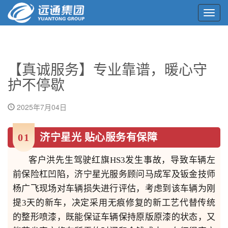
Toggl
navig
【真诚服务】专业靠谱，暖心守
护不停歇
2025年7月04日
0
1
济宁星光 贴心服务有保障
客户洪先生驾驶红旗HS3发生事故，导致车辆左
前保险杠凹陷，济宁星光服务顾问马成军及
钣金技师
杨广飞现场对车辆损失进行评估，考虑到该车辆为刚
提3天的新车，决定采用无痕修复的新工艺代替传统
的整形喷漆，既能保证车辆保持原版原漆的状态，又