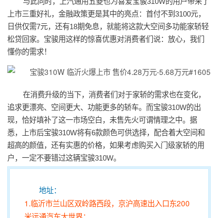
与此同时，上汽通用五菱也为喜爱宝骏310W的用户带来了
上市三重好礼，金融政策更是其中的亮点：首付不到3100元，
日供仅需7元，还有18期免息，就能将这款大空间多功能家轿轻
松贷回家。宝骏用这样的惊喜优惠对消费者们说：放心，我们
懂你的需求！
在消费升级的当下，消费者们对于家轿的需求也在变化，
追求更漂亮、空间更大、功能更多的轿车。而宝骏310W的出
现，恰好填补了这一市场空白，未售先火可谓情理之中。据
悉，上市后宝骏310W将有6款颜色可供选择，配合着大空间和
超高的颜值，还有实惠的价格，如果考虑购买入门级家轿的用
户，一定不要错过这辆宝骏310W。
地址：
1.临沂市兰山区双岭路西段，京沪高速出入口东200
米远通汽车大世界：