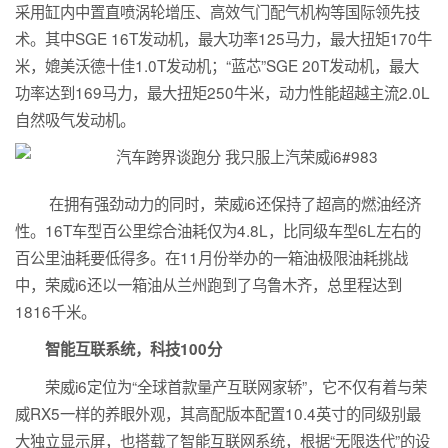
采用缸内中置直喷涡轮增压、高效气门配气机构等国际领先技
术。其中SGE 16T发动机，最大功率125马力，最大扭矩170牛
米，媲美沃德十佳1.0T发动机；“蓝芯”SGE 20T发动机，最大
功率达到169马力，最大扭矩250牛米，动力性能超越主流2.0L
自然吸气发动机。
在拥有强劲动力的同时，荣威i6还保持了超高的燃油经济
性。16T车型百公里综合油耗仅为4.8L，比同级车型6L左右的
百公里油耗要低得多。在11月份举办的一箱油极限油耗挑战
中，荣威i6还以一箱油从兰州跑到了乌鲁木齐，总里程达到
1816千米。
智能互联系统，科技100分
荣威i6定位为“全球首款量产互联网家轿”，它不仅有着与荣
威RX5一样的养眼外观，其高配版本配置10.4英寸的同级别最
大独立显示屏，也搭载了智能互联网系统，根据“无限迭代”的设